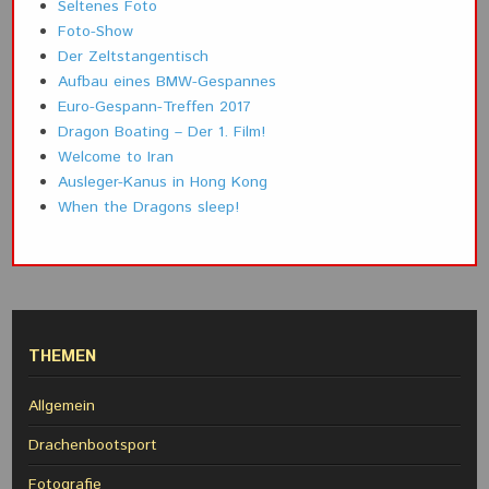
Seltenes Foto
Foto-Show
Der Zeltstangentisch
Aufbau eines BMW-Gespannes
Euro-Gespann-Treffen 2017
Dragon Boating – Der 1. Film!
Welcome to Iran
Ausleger-Kanus in Hong Kong
When the Dragons sleep!
THEMEN
Allgemein
Drachenbootsport
Fotografie