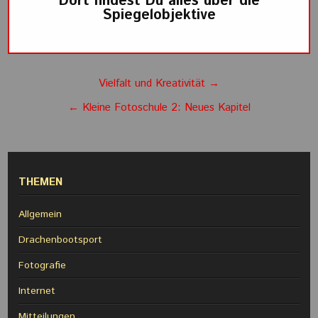
Dort findest Du alles über die
Spiegelobjektive
Beitragsnavigation
Vielfalt und Kreativität →
← Kleine Fotoschule 2: Neues Kapitel
THEMEN
Allgemein
Drachenbootsport
Fotografie
Internet
Mitteilungen