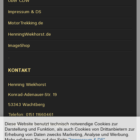
Über CDW
Impressum & DS
MotorTrekking.de
HenningWiekhorst.de
ImageShop
.
KONTAKT
Henning Wiekhorst
Konrad-Adenauer-Str. 19
53343 Wachtberg
Telefon: 0151 11660461
Diese Website benutzt technisch notwendige Cookies zur
E-Mail:
wiekhorsthenning@mac.com
Darstellung und Funktion, als auch Cookies von Drittanbietern zur
Erhebung von Daten zwecks Marketing, Analyse und Werbung.
Mehr erfahren Sie auf der Seite
"Impressum & DS"
.